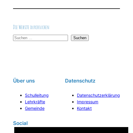
Die Website durchsuchen
S
Suchen
u
c
h
e
n
Über uns
Datenschutz
Schulleitung
Datenschutzerklärung
Lehrkräfte
Impressum
Gemeinde
Kontakt
Social