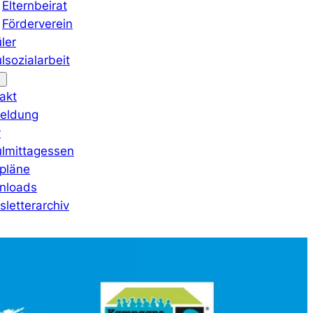
Elternbeirat
Förderverein
ler
lsozialarbeit
akt
eldung
v
lmittagessen
pläne
nloads
letterarchiv