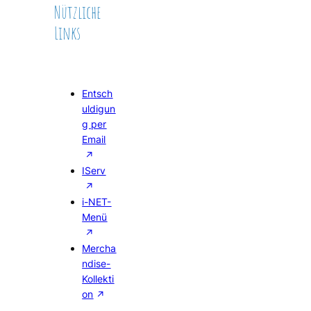
Nützliche
Links
Entsch
uldigun
g per
Email
IServ
i-NET-
Menü
Mercha
ndise-
Kollekti
on