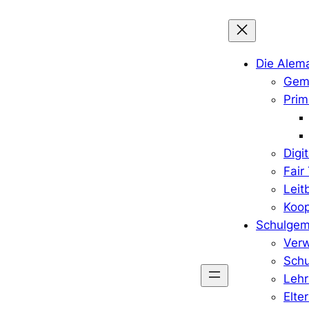
Die Alem
Geme
Prim
Digi
Fair
Leit
Koop
Schulgem
Verw
Schu
Lehr
Elte