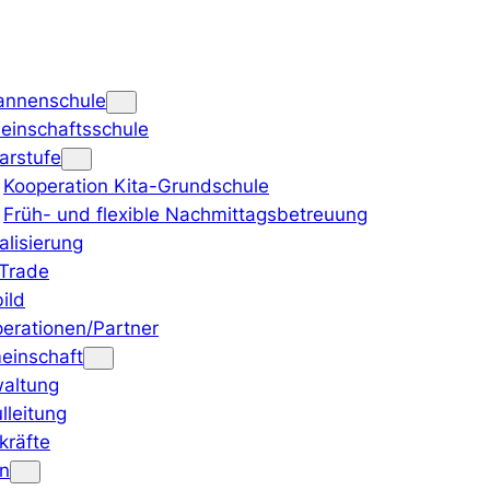
annenschule
inschaftsschule
arstufe
Kooperation Kita-Grundschule
Früh- und flexible Nachmittagsbetreuung
talisierung
 Trade
bild
erationen/Partner
einschaft
altung
lleitung
kräfte
rn