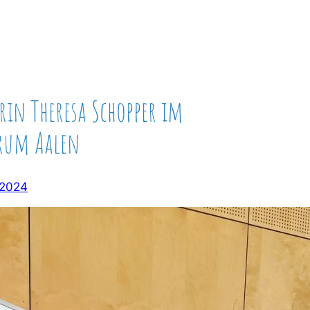
rin Theresa Schopper im
rum Aalen
 2024