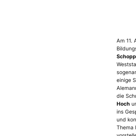
Am 11. A
Bildung
Schopp
Weststa
sogenan
einige 
Alemann
die Sch
Hoch
u
ins Ges
und kon
Thema N
vorstel