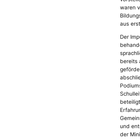
waren v
Bildung
aus ers
Der Imp
behande
sprachl
bereits
geförde
abschli
Podiums
Schulle
beteili
Erfahru
Gemeins
und ent
der Mini