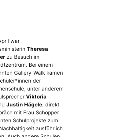
pril war
sministerin
Theresa
er
zu Besuch im
dtzentrum. Bei einem
nten Gallery-Walk kamen
Schüler*innen der
enschule, unter anderem
ulsprecher
Viktoria
nd
Justin Hägele
, direkt
präch mit Frau Schopper
nten Schulprojekte zum
achhaltigkeit ausführlich
len. Auch andere Schulen