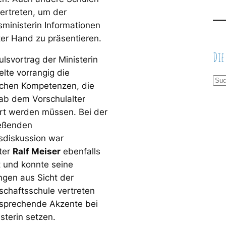
ertreten, um der
sministerin Informationen
ter Hand zu präsentieren.
Die
ulsvortrag der Ministerin
lte vorrangig die
S
ichen Kompetenzen, die
u
 ab dem Vorschulalter
c
rt werden müssen. Bei der
h
eßenden
e
diskussion war
n
iter
Ralf Meiser
ebenfalls
gt und konnte seine
ngen aus Sicht der
chaftsschule vertreten
sprechende Akzente bei
sterin setzen.