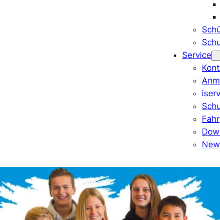
Schü
Schu
Service
Kont
Anm
iser
Schu
Fahr
Dow
News