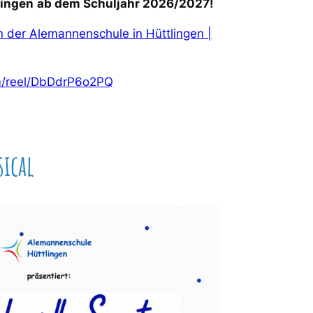
lingen
ab dem Schuljahr 2026/2027!
an der Alemannenschule in Hüttlingen |
m/reel/DbDdrP6o2PQ
ical