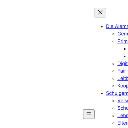
Die Alem
Geme
Prim
Digi
Fair
Leit
Koop
Schulgem
Verw
Schu
Lehr
Elte