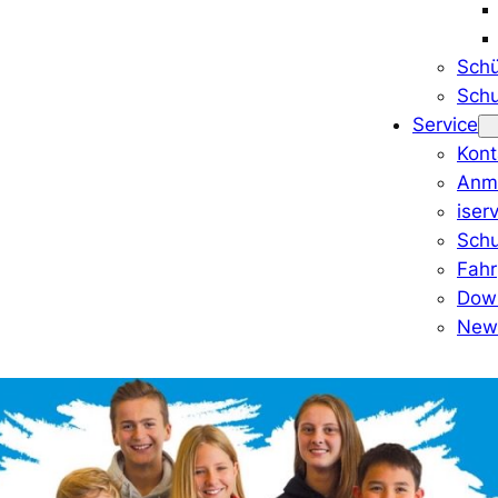
Schü
Schu
Service
Kont
Anm
iser
Schu
Fahr
Dow
News