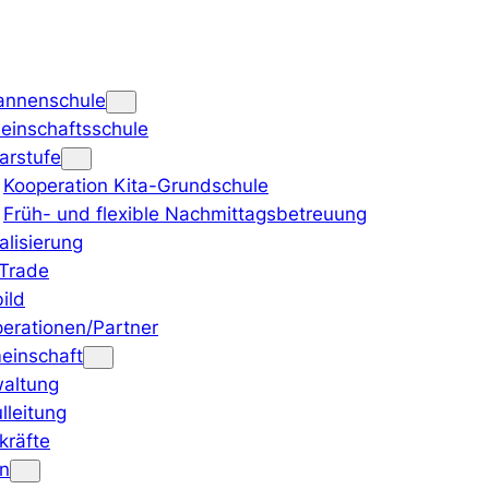
annenschule
inschaftsschule
arstufe
Kooperation Kita-Grundschule
Früh- und flexible Nachmittagsbetreuung
talisierung
 Trade
bild
erationen/Partner
einschaft
altung
lleitung
kräfte
rn