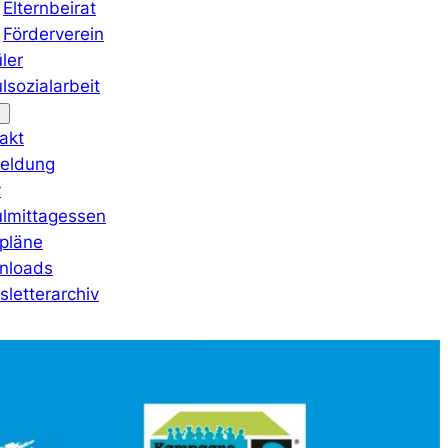
Elternbeirat
Förderverein
ler
lsozialarbeit
akt
eldung
v
lmittagessen
pläne
nloads
letterarchiv